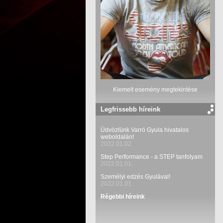
Kiemelt esemény megtekintése
Legfrissebb híreink
Üdvözlünk Varró Gyula hivatalos
weboldalán!
2022.01.02.
Step Performance - a STEP tanfolyam
2022.01.01.
Személyi edzés Gyulával!
2022.01.01.
Régebbi híreink