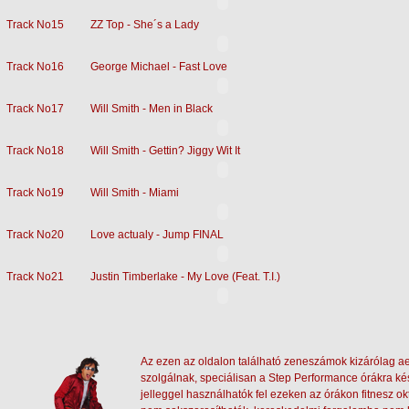
Track No15
ZZ Top - She´s a Lady
Track No16
George Michael - Fast Love
Track No17
Will Smith - Men in Black
Track No18
Will Smith - Gettin? Jiggy Wit It
Track No19
Will Smith - Miami
Track No20
Love actualy - Jump FINAL
Track No21
Justin Timberlake - My Love (Feat. T.I.)
Az ezen az oldalon található zeneszámok kizárólag aer
szolgálnak, speciálisan a Step Performance órákra k
jelleggel használhatók fel ezeken az órákon fitnesz ok