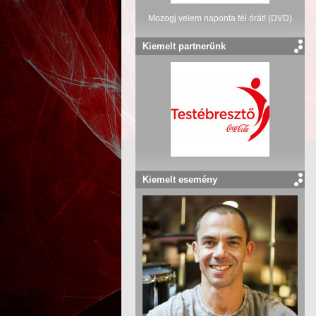
Mozogj velem naponta fél órát! (DVD)
Kiemelt partnerünk
Kiemelt esemény