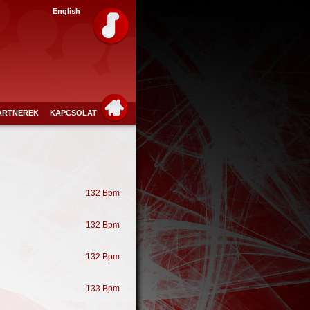
English
ARTNEREK
KAPCSOLAT
132 Bpm
132 Bpm
132 Bpm
133 Bpm