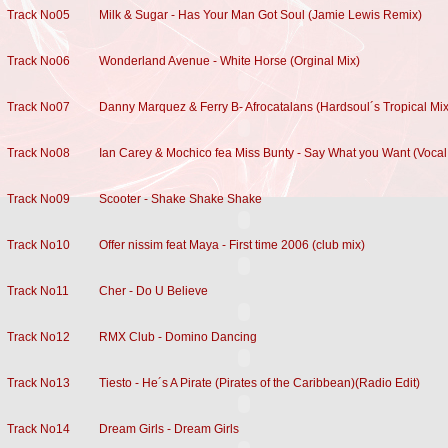
Track No05
Milk & Sugar - Has Your Man Got Soul (Jamie Lewis Remix)
Track No06
Wonderland Avenue - White Horse (Orginal Mix)
Track No07
Danny Marquez & Ferry B- Afrocatalans (Hardsoul´s Tropical Mix
Track No08
Ian Carey & Mochico fea Miss Bunty - Say What you Want (Vocal
Track No09
Scooter - Shake Shake Shake
Track No10
Offer nissim feat Maya - First time 2006 (club mix)
Track No11
Cher - Do U Believe
Track No12
RMX Club - Domino Dancing
Track No13
Tiesto - He´s A Pirate (Pirates of the Caribbean)(Radio Edit)
Track No14
Dream Girls - Dream Girls