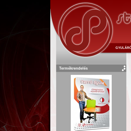
GYULÁR
Termékrendelés