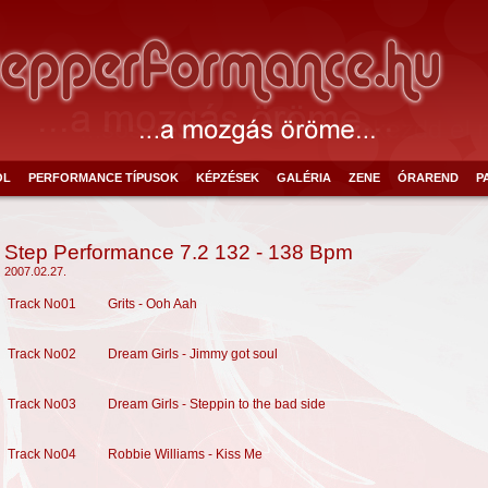
ÓL
PERFORMANCE TÍPUSOK
KÉPZÉSEK
GALÉRIA
ZENE
ÓRAREND
P
Step Performance 7.2 132 - 138 Bpm
2007.02.27.
Track No01
Grits - Ooh Aah
Track No02
Dream Girls - Jimmy got soul
Track No03
Dream Girls - Steppin to the bad side
Track No04
Robbie Williams - Kiss Me