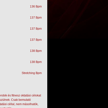
136 Bpm
137 Bpm
137 Bpm
137 Bpm
138 Bpm
138 Bpm
Stretching Bpm
obik és fitnesz oktatási célokat
észülnek. Csak bemutató
tatási céllal, nem másolhatók,