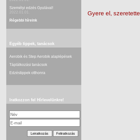
Személyi edzés Gyulával!
2022.01.01.
Gyere el, szeretette
Régebbi híreink
Egyéb tippek, tanácsok
Aerobik és Step Aerobik alaplépések
Táplálkozási tanácsok
Edzéstippek otthonra
Iratkozzon fel Hírlevelünkre!