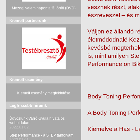
vesznek részt, alak
Mozogj velem naponta fél órát! (DVD)
észreveszel – és m
Kiemelt partnerünk
Váljon ez állandó r
életmódodnak! Kezd
kevésbé megterhelő 
is, mint amilyen S
Performance on Bik
Kiemelt esemény
Kiemelt esemény megtekintése
Body Toning Perfo
Legfrissebb híreink
A Body Toning Perf
Üdvözlünk Varró Gyula hivatalos
weboldalán!
2022.01.02.
Kiemelve a Has - Láb
Step Performance - a STEP tanfolyam
2022.01.01.