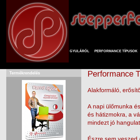
GYULÁRÓL
PERFORMANCE TÍPUSOK
Performance T
Termékrendelés
Alakformáló, erősítő
A napi ülőmunka és
és hátizmokra, a vád
mindezt jó hangula
Észre sem veszed 