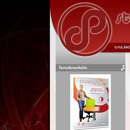
GYULÁR
Termékrendelés