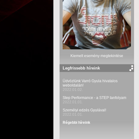
Kiemelt esemény megtekintése
Legfrissebb híreink
Üdvözlünk Varró Gyula hivatalos
weboldalán!
2022.01.02.
Step Performance - a STEP tanfolyam
2022.01.01.
Személyi edzés Gyulával!
2022.01.01.
Régebbi híreink