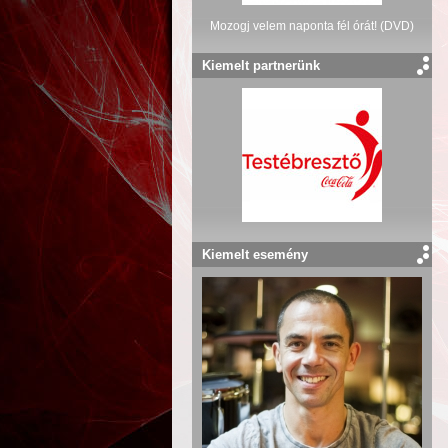
Mozogj velem naponta fél órát! (DVD)
Kiemelt partnerünk
Kiemelt esemény