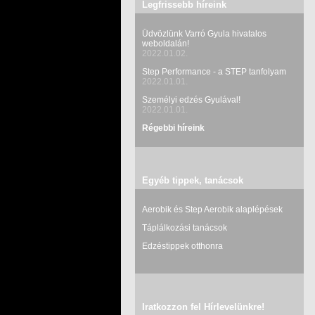
Legfrissebb híreink
Üdvözlünk Varró Gyula hivatalos
weboldalán!
2022.01.02.
Step Performance - a STEP tanfolyam
2022.01.01.
Személyi edzés Gyulával!
2022.01.01.
Régebbi híreink
Egyéb tippek, tanácsok
Aerobik és Step Aerobik alaplépések
Táplálkozási tanácsok
Edzéstippek otthonra
Iratkozzon fel Hírlevelünkre!