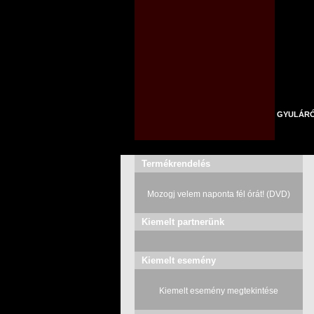
GYULÁR
Termékrendelés
Mozogj velem naponta fél órát! (DVD)
Kiemelt partnerünk
Kiemelt esemény
Kiemelt esemény megtekintése