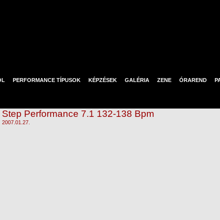
ÓL
PERFORMANCE TÍPUSOK
KÉPZÉSEK
GALÉRIA
ZENE
ÓRAREND
P
Step Performance 7.1 132-138 Bpm
2007.01.27.