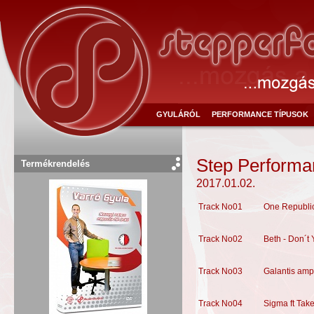
GYULÁRÓL
PERFORMANCE TÍPUSOK
Step Performa
Termékrendelés
2017.01.02.
Track No01
One Republi
Track No02
Beth - Don´t
Track No03
Galantis amp
Track No04
Sigma ft Tak