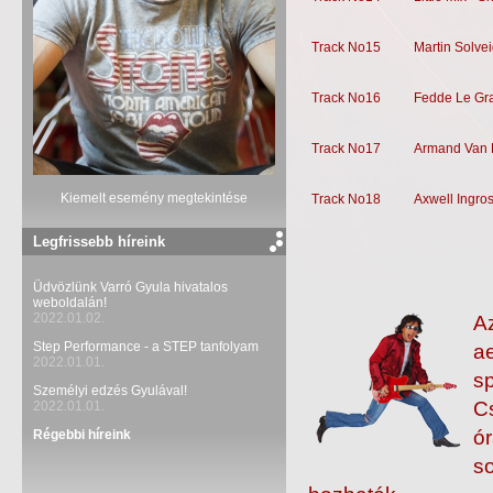
Track No15
Martin Solvei
Track No16
Fedde Le Gr
Track No17
Armand Van 
Kiemelt esemény megtekintése
Track No18
Axwell Ingros
Legfrissebb híreink
Üdvözlünk Varró Gyula hivatalos
weboldalán!
2022.01.02.
A
Step Performance - a STEP tanfolyam
ae
2022.01.01.
sp
Személyi edzés Gyulával!
Cs
2022.01.01.
ór
Régebbi híreink
s