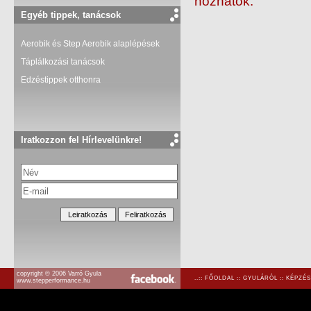
hozhatók.
Egyéb tippek, tanácsok
Aerobik és Step Aerobik alaplépések
Táplálkozási tanácsok
Edzéstippek otthonra
Iratkozzon fel Hírlevelünkre!
copyright © 2006 Varró Gyula
..::
FŐOLDAL
::
GYULÁRÓL
::
KÉPZÉS
www.stepperformance.hu