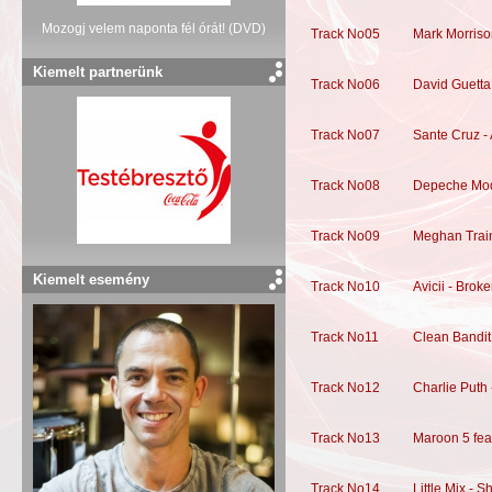
Mozogj velem naponta fél órát! (DVD)
Track No05
Mark Morriso
Kiemelt partnerünk
Track No06
David Guetta
Track No07
Sante Cruz - 
Track No08
Depeche Mode
Track No09
Meghan Trai
Kiemelt esemény
Track No10
Avicii - Bro
Track No11
Clean Bandit
Track No12
Charlie Puth
Track No13
Maroon 5 fea
Track No14
Little Mix -