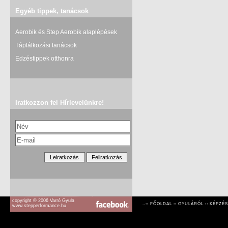
Egyéb tippek, tanácsok
Aerobik és Step Aerobik alaplépések
Táplálkozási tanácsok
Edzéstippek otthonra
Iratkozzon fel Hírlevelünkre!
copyright © 2006 Varró Gyula
..::
FŐOLDAL
::
GYULÁRÓL
::
KÉPZÉS
www.stepperformance.hu