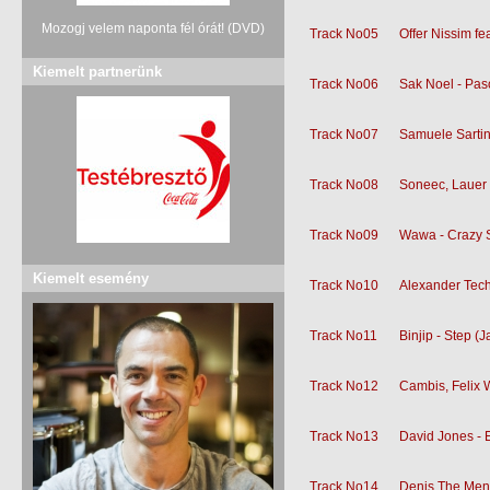
Mozogj velem naponta fél órát! (DVD)
Track No05
Offer Nissim fe
Kiemelt partnerünk
Track No06
Sak Noel - Pas
Track No07
Samuele Sartin
Track No08
Soneec, Lauer 
Track No09
Wawa - Crazy 
Kiemelt esemény
Track No10
Alexander Tec
Track No11
Binjip - Step 
Track No12
Cambis, Felix 
Track No13
David Jones - 
Track No14
Denis The Mena