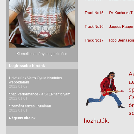
Track No15
Dr. Kucho vs T
Track No16
Jaques Raupe &
Track No17
Rico Bernascon
Kiemelt esemény megtekintése
Legfrissebb híreink
A
Üdvözlünk Varró Gyula hivatalos
ae
weboldalán!
2022.01.02.
sp
Step Performance - a STEP tanfolyam
Cs
2022.01.01.
ór
Személyi edzés Gyulával!
2022.01.01.
s
Régebbi híreink
hozhatók.