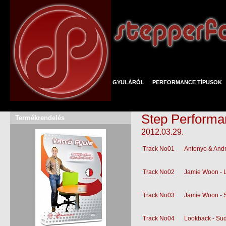
GYULÁRÓL
PERFORMANCE TÍPUSOK
Step Performa
Termékrendelés
2012.03.29.
Track No01
Antonyo & Andr
Track No02
Jamie Woon - 
Track No03
Jamie Woon - S
Track No04
Lookback - Sud