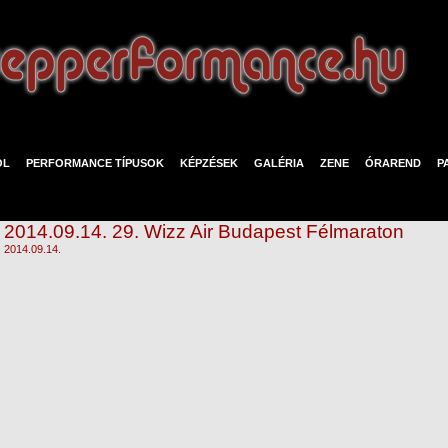
ÓL
PERFORMANCE TÍPUSOK
KÉPZÉSEK
GALÉRIA
ZENE
ÓRAREND
P
2014.09.14. 29. Wizz Air Budapest Félmaraton
2014.09.14.