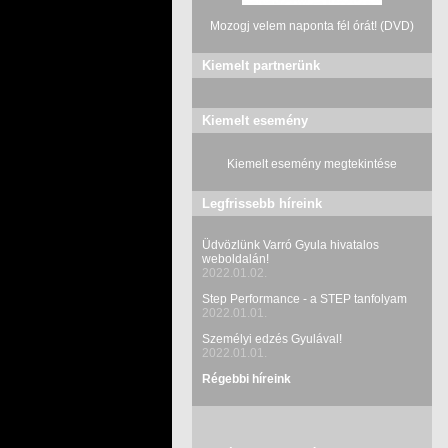
Mozogj velem naponta fél órát! (DVD)
Kiemelt partnerünk
Kiemelt esemény
Kiemelt esemény megtekintése
Legfrissebb híreink
Üdvözlünk Varró Gyula hivatalos
weboldalán!
2022.01.02.
Step Performance - a STEP tanfolyam
2022.01.01.
Személyi edzés Gyulával!
2022.01.01.
Régebbi híreink