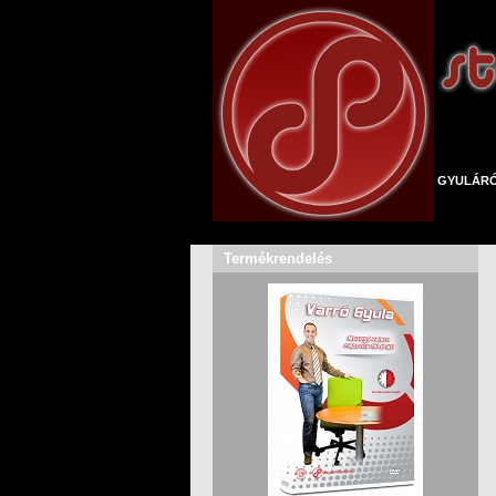
GYULÁR
Termékrendelés