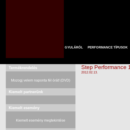
GYULÁRÓL
PERFORMANCE TÍPUSOK
Step Performance 
Termékrendelés
2012.02.13.
Mozogj velem naponta fél órát! (DVD)
Kiemelt partnerünk
Kiemelt esemény
Kiemelt esemény megtekintése