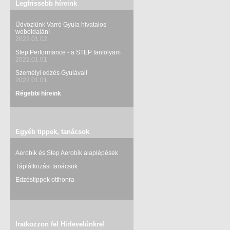
Legfrissebb híreink
Üdvözlünk Varró Gyula hivatalos
weboldalán!
2022.01.02.
Step Performance - a STEP tanfolyam
2022.01.01.
Személyi edzés Gyulával!
2022.01.01.
Régebbi híreink
Egyéb tippek, tanácsok
Aerobik és Step Aerobik alaplépések
Táplálkozási tanácsok
Edzéstippek otthonra
Iratkozzon fel Hírlevelünkre!