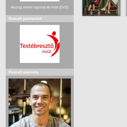
Mozogj velem naponta fél órát! (DVD)
Kiemelt partnerünk
Kiemelt esemény