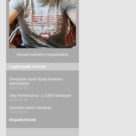
Kiemelt esemény megtekintése
Legfrissebb híreink
Üdvözlünk Varró Gyula hivatalos
weboldalán!
2022.01.02.
Step Performance - a STEP tanfolyam
2022.01.01.
Személyi edzés Gyulával!
2022.01.01.
Régebbi híreink