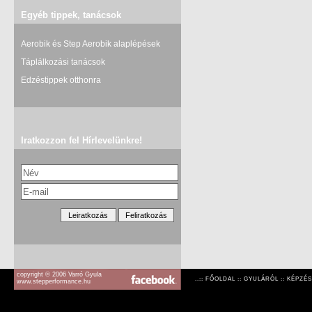
Egyéb tippek, tanácsok
Aerobik és Step Aerobik alaplépések
Táplálkozási tanácsok
Edzéstippek otthonra
Iratkozzon fel Hírlevelünkre!
copyright © 2006 Varró Gyula
..::
FŐOLDAL
::
GYULÁRÓL
::
KÉPZÉS
www.stepperformance.hu