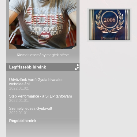
Kiemelt esemény megtekintése
Legfrissebb híreink
Üdvözlünk Varró Gyula hivatalos
weboldalán!
2022.01.02.
Step Performance - a STEP tanfolyam
2022.01.01.
Személyi edzés Gyulával!
2022.01.01.
Régebbi híreink