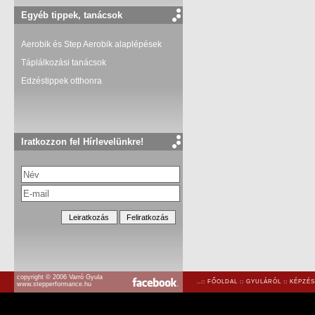
Egyéb tippek, tanácsok
Aerobik és Step Aerobik alaplépések
Táplálkozási tanácsok
Edzéstippek otthonra
Iratkozzon fel Hírlevelünkre!
copyright © 2006 Varró Gyula
..::
FŐOLDAL
::
GYULÁRÓL
::
KÉPZÉS
www.stepperformance.hu