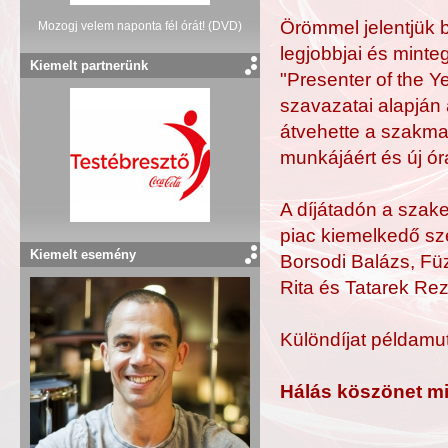
Örömmel jelentjük b
Mozogj velem naponta fél órát! (DVD)
legjobbjai és mint
Kiemelt partnerünk
"Presenter of the Ye
szavazatai alapján 
átvehette a szakma
munkájáért és új óra
A díjátadón a szake
piac kiemelkedő sze
Kiemelt esemény
Borsodi Balázs, Fü
Rita és Tatarek Rez
Különdíjat példamu
Hálás köszönet mi