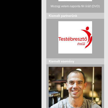
Mozogj velem naponta fél órát! (DVD)
Kiemelt partnerünk
Kiemelt esemény