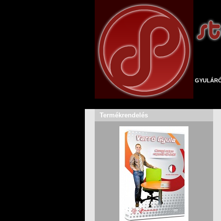
GYULÁR
Termékrendelés