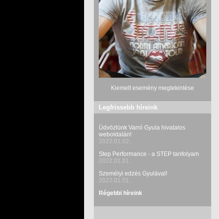
Kiemelt esemény megtekintése
Legfrissebb híreink
Üdvözlünk Varró Gyula hivatalos
weboldalán!
2022.01.02.
Step Performance - a STEP tanfolyam
2022.01.01.
Személyi edzés Gyulával!
2022.01.01.
Régebbi híreink