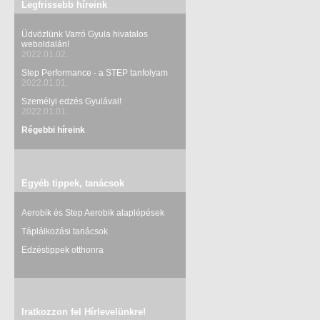
Legfrissebb híreink
Üdvözlünk Varró Gyula hivatalos
weboldalán!
2022.01.02.
Step Performance - a STEP tanfolyam
2022.01.01.
Személyi edzés Gyulával!
2022.01.01.
Régebbi híreink
Egyéb tippek, tanácsok
Aerobik és Step Aerobik alaplépések
Táplálkozási tanácsok
Edzéstippek otthonra
Iratkozzon fel Hírlevelünkre!