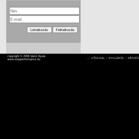
copyright © 2006 Varró Gyula
..::
FŐOLDAL
::
GYULÁRÓL
::
KÉPZÉS
www.stepperformance.hu