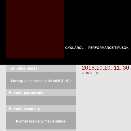
GYULÁRÓL
PERFORMANCE TÍPUSOK
2015.10.10.-11. 3
Termékrendelés
2015.10.10.
Mozogj velem naponta fél órát! (DVD)
Kiemelt partnerünk
Kiemelt esemény
Kiemelt esemény megtekintése