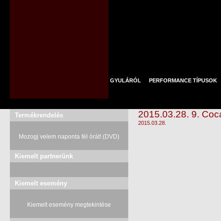
GYULÁRÓL
PERFORMANCE TÍPUSOK
2015.03.28. 9. Coc
Termékrendelés
2015.03.28.
Mozogj velem naponta fél órát! (DVD)
Kiemelt partnerünk
Kiemelt esemény
Kiemelt esemény megtekintése