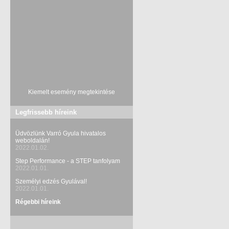
Kiemelt esemény megtekintése
Legfrissebb híreink
Üdvözlünk Varró Gyula hivatalos
weboldalán!
2022.01.02.
Step Performance - a STEP tanfolyam
2022.01.01.
Személyi edzés Gyulával!
2022.01.01.
Régebbi híreink