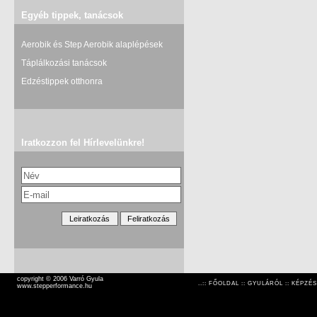
Egyéb tippek, tanácsok
Aerobik és Step Aerobik alaplépések
Táplálkozási tanácsok
Edzéstippek otthonra
Iratkozzon fel Hírlevelünkre!
copyright © 2006 Varró Gyula
..::
FŐOLDAL
::
GYULÁRÓL
::
KÉPZÉS
www.stepperformance.hu