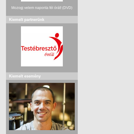
Mozogj velem naponta fél órát! (DVD)
Kiemelt partnerünk
Kiemelt esemény