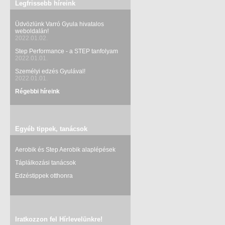
Legfrissebb híreink
Üdvözlünk Varró Gyula hivatalos
weboldalán!
2022.01.02.
Step Performance - a STEP tanfolyam
2022.01.01.
Személyi edzés Gyulával!
2022.01.01.
Régebbi híreink
Egyéb tippek, tanácsok
Aerobik és Step Aerobik alaplépések
Táplálkozási tanácsok
Edzéstippek otthonra
Iratkozzon fel Hírlevelünkre!