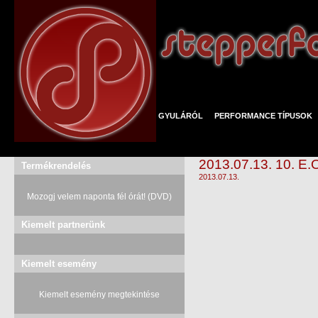
GYULÁRÓL
PERFORMANCE TÍPUSOK
2013.07.13. 10. E.
Termékrendelés
2013.07.13.
Mozogj velem naponta fél órát! (DVD)
Kiemelt partnerünk
Kiemelt esemény
Kiemelt esemény megtekintése