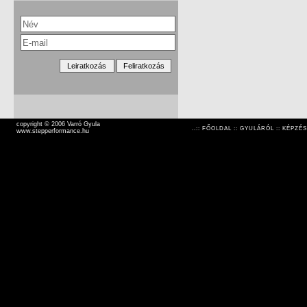
copyright © 2006 Varró Gyula
..::
FŐOLDAL
::
GYULÁRÓL
::
KÉPZÉS
www.stepperformance.hu