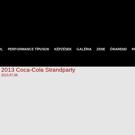
ÓL
PERFORMANCE TÍPUSOK
KÉPZÉSEK
GALÉRIA
ZENE
ÓRAREND
P
2013 Coca-Cola Strandparty
2013.07.08.