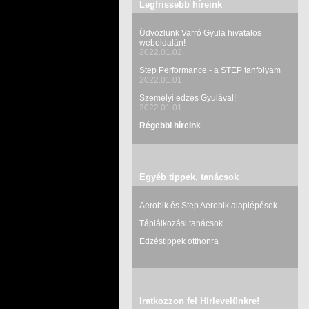
Legfrissebb híreink
Üdvözlünk Varró Gyula hivatalos
weboldalán!
2022.01.02.
Step Performance - a STEP tanfolyam
2022.01.01.
Személyi edzés Gyulával!
2022.01.01.
Régebbi híreink
Egyéb tippek, tanácsok
Aerobik és Step Aerobik alaplépések
Táplálkozási tanácsok
Edzéstippek otthonra
Iratkozzon fel Hírlevelünkre!