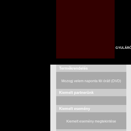
GYULÁR
Termékrendelés
Mozogj velem naponta fél órát! (DVD)
Kiemelt partnerünk
Kiemelt esemény
Kiemelt esemény megtekintése