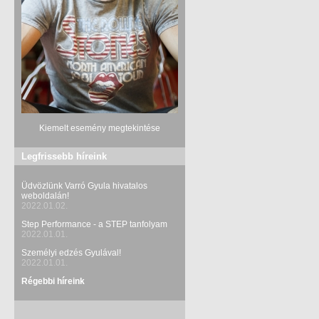
Kiemelt esemény megtekintése
Legfrissebb híreink
Üdvözlünk Varró Gyula hivatalos
weboldalán!
2022.01.02.
Step Performance - a STEP tanfolyam
2022.01.01.
Személyi edzés Gyulával!
2022.01.01.
Régebbi híreink