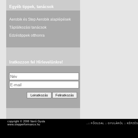
Egyéb tippek, tanácsok
Aerobik és Step Aerobik alaplépések
Táplálkozási tanácsok
Edzéstippek otthonra
Iratkozzon fel Hírlevelünkre!
copyright © 2006 Varró Gyula
..::
FŐOLDAL
::
GYULÁRÓL
::
KÉPZÉS
www.stepperformance.hu