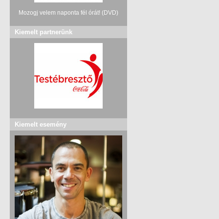
Mozogj velem naponta fél órát! (DVD)
Kiemelt partnerünk
Kiemelt esemény